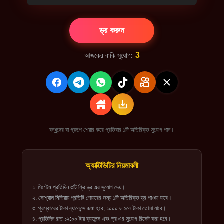
ড্র করুন
3
আজকের বাকি সুযোগ:
বন্ধুদের বা গ্রুপে শেয়ার করে প্রতিবার ১টি অতিরিক্ত সুযোগ পান।
অ্যাক্টিভিটির নিয়মাবলী
১. সিস্টেম প্রতিদিন ৩টি ফ্রি ড্র এর সুযোগ দেয়।
২. সোশ্যাল মিডিয়ায় প্রতিটি শেয়ারের জন্য ১টি অতিরিক্ত ড্র পাওয়া যাবে।
৩. পুরস্কারের টাকা ব্যালেন্সে জমা হবে; ১০০০ ৳ হলে টাকা তোলা যাবে।
৪. প্রতিদিন রাত ১২:০০ টায় ব্যালেন্স এবং ড্র এর সুযোগ রিসেট করা হবে।